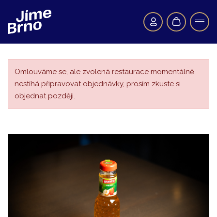
Omlouváme se, ale zvolená restaurace momentálně
nestíhá připravovat objednávky, prosím zkuste si
objednat později.