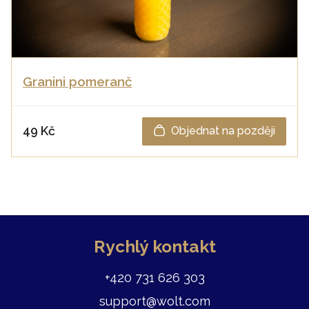
Granini pomeranč
49 Kč
Objednat na později
Rychlý kontakt
+420 731 626 303
support@wolt.com