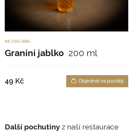
NA TVŮJ GRIL
Granini jablko
200 ml
49 Kč
Objednat na později
Další pochutiny
z naší restaurace