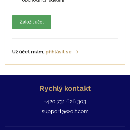
obchodních sdělení
Založit účet
Už účet mám,
přihlásit se
Rychlý kontakt
+420 731 626 303
support@wolt.com