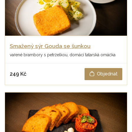
Smažený sýr Gouda se šunkou
vařené brambory s petrželkou, domácí tatarská omáčka
249 Kč
Objednat