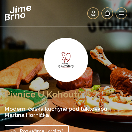
Pivnice U Kohoutů
Moderní česká kuchyně pod taktovkou
Martina Horníčka
Rozvážíme i k vám?