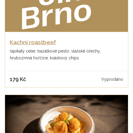
Kachní roastbeef
řapíkatý celer, bazalkové pesto, vlašské ořechy,
hrubozrnná hořčice, kváskový chips
179 Kč
Vyprodáno