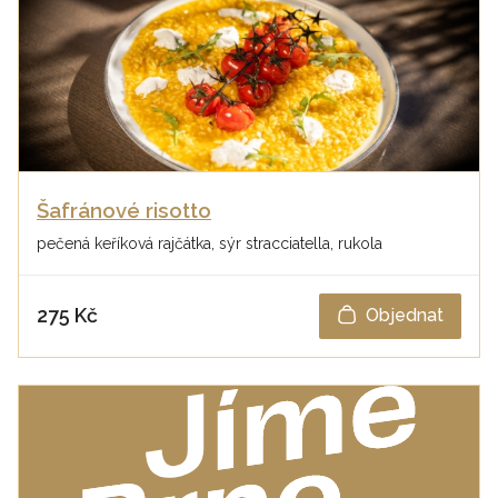
Šafránové risotto
pečená keříková rajčátka, sýr stracciatella, rukola
275 Kč
Objednat