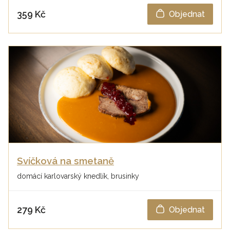
359 Kč
Objednat
Svíčková na smetaně
domácí karlovarský knedlík, brusinky
279 Kč
Objednat