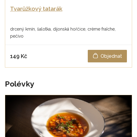
Tvarůžkový tatarák
drcený kmín, šalotka, dijonská hořčice, crème fraîche,
pečivo
149 Kč
Objednat
Polévky