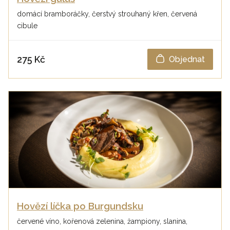
domácí bramboráčky, čerstvý strouhaný křen, červená
cibule
275 Kč
Objednat
Hovězí líčka po Burgundsku
červené víno, kořenová zelenina, žampiony, slanina,