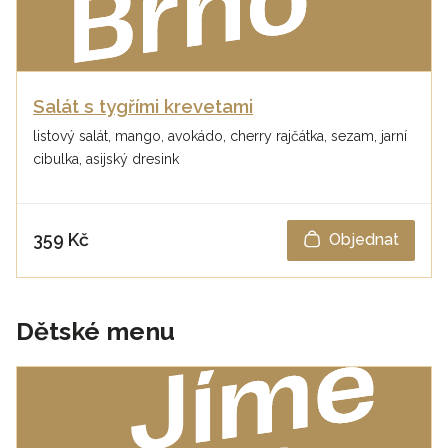
Salát s tygřími krevetami
listový salát, mango, avokádo, cherry rajčátka, sezam, jarní
cibulka, asijský dresink
359 Kč
Objednat
Dětské menu