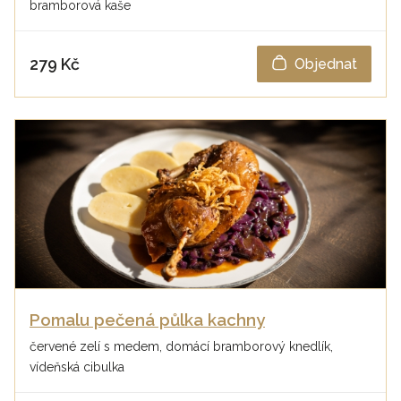
bramborová kaše
279 Kč
Objednat
Pomalu pečená půlka kachny
červené zelí s medem, domácí bramborový knedlík,
vídeňská cibulka