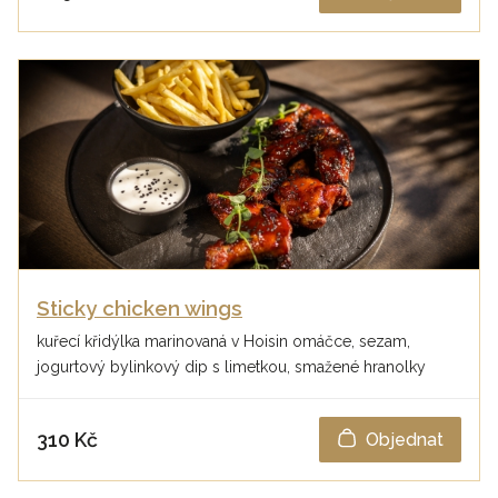
Sticky chicken wings
kuřecí křidýlka marinovaná v Hoisin omáčce, sezam,
jogurtový bylinkový dip s limetkou, smažené hranolky
310 Kč
Objednat