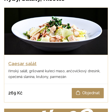
Caesar salát
římský salát, grilované kuřecí maso, ančovičkový dresink,
opečená slanina, krutony, parmezán
269 Kč
Objednat