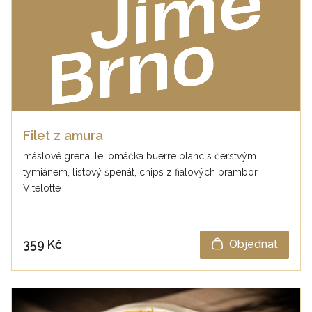
Filet z amura
máslové grenaille, omáčka buerre blanc s čerstvým
tymiánem, listový špenát, chips z fialových brambor
Vitelotte
359 Kč
Objednat