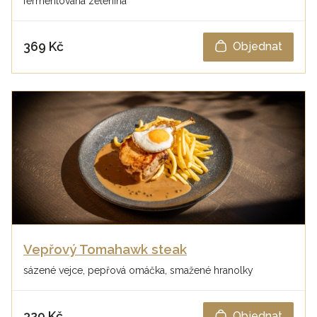
fermentovaná zelenina
369 Kč
Objednat
Vepřový Tomahawk steak
sázené vejce, pepřová omáčka, smažené hranolky
329 Kč
Objednat