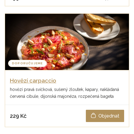
DOPORUČUJEME
Hovězí carpaccio
hovězí pravá svíčková, sušený žloutek, kapary, nakládaná
červená cibule, dijonská majonéza, rozpečená bageta
229 Kč
Objednat