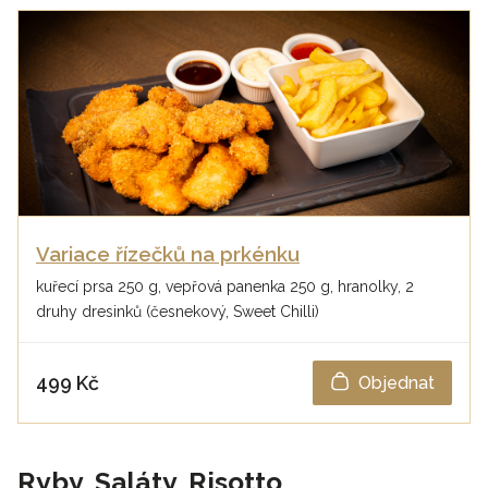
Variace řízečků na prkénku
kuřecí prsa 250 g, vepřová panenka 250 g, hranolky, 2
druhy dresinků (česnekový, Sweet Chilli)
499 Kč
Objednat
Ryby, Saláty, Risotto