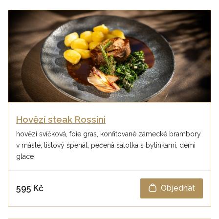
Hovězí steak Rossini
hovězí svíčková, foie gras, konfitované zámecké brambory
v másle, listový špenát, pečená šalotka s bylinkami, demi
glace
595 Kč
Objednat