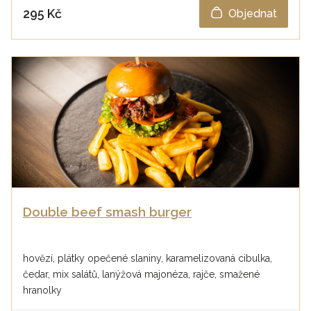
295 Kč
Objednat
Double beef smash burger
hovězí, plátky opečené slaniny, karamelizovaná cibulka,
čedar, mix salátů, lanýžová majonéza, rajče, smažené
hranolky