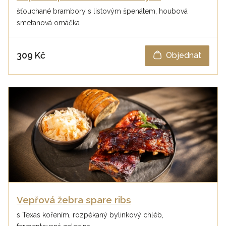
šťouchané brambory s listovým špenátem, houbová
smetanová omáčka
309 Kč
Objednat
Vepřová žebra spare ribs
s Texas kořením, rozpékaný bylinkový chléb,