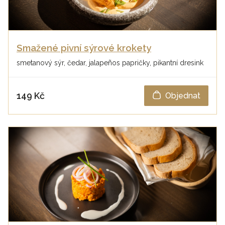
Smažené pivní sýrové krokety
smetanový sýr, čedar, jalapeños papričky, pikantní dresink
149 Kč
Objednat