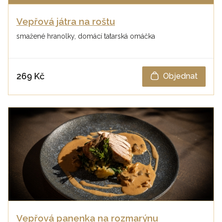
Vepřová játra na roštu
smažené hranolky, domácí tatarská omáčka
269 Kč
Objednat
Vepřová panenka na rozmarýnu