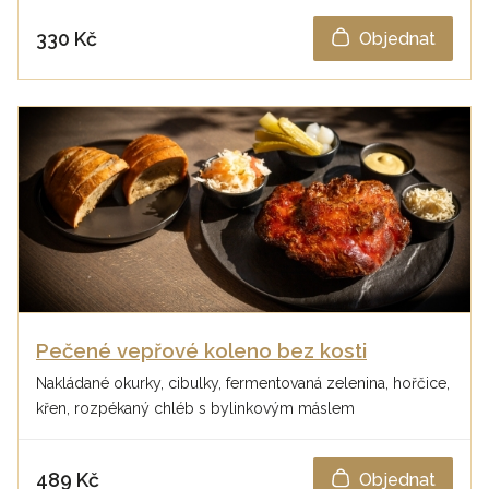
330 Kč
Objednat
Pečené vepřové koleno bez kosti
Nakládané okurky, cibulky, fermentovaná zelenina, hořčice,
křen, rozpékaný chléb s bylinkovým máslem
489 Kč
Objednat