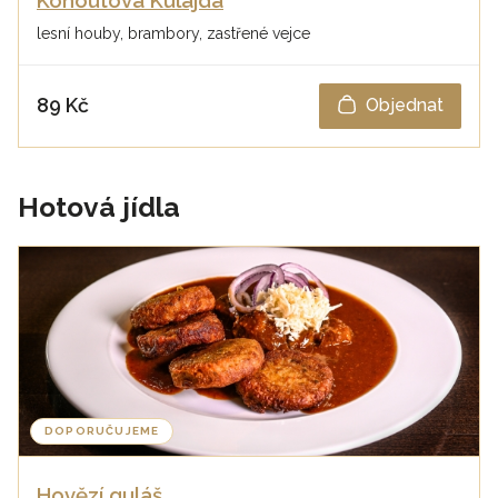
Kohoutova Kulajda
lesní houby, brambory, zastřené vejce
89 Kč
Objednat
Hotová jídla
DOPORUČUJEME
Hovězí guláš