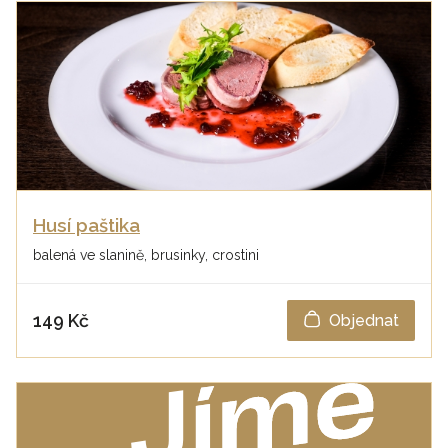
Husí paštika
balená ve slanině, brusinky, crostini
149 Kč
Objednat