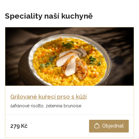
Speciality naší kuchyně
Grilované kuřecí prso s kůží
šafránové risotto, zelenina brunoise
279 Kč
Objednat