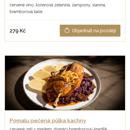
červené víno, kořenová zelenina, žampiony, slanina,
bramborová kaše
279 Kč
Objednat na později
Pomalu pečená půlka kachny
červené zelí s medem, domácí bramborový knedlík,