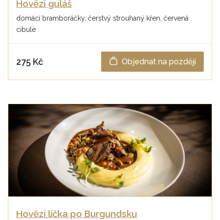
Hovězí guláš
domácí bramboráčky, čerstvý strouhaný křen, červená
cibule
275 Kč
Objednat na později
Hovězí líčka po Burgundsku