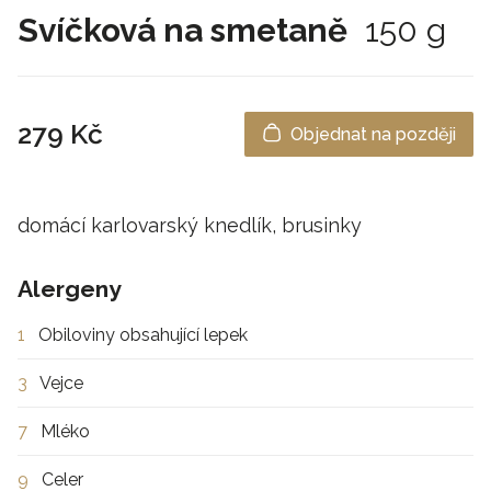
Svíčková na smetaně
150 g
279 Kč
Objednat na později
domácí karlovarský knedlík, brusinky
Alergeny
1
Obiloviny obsahující lepek
3
Vejce
7
Mléko
9
Celer