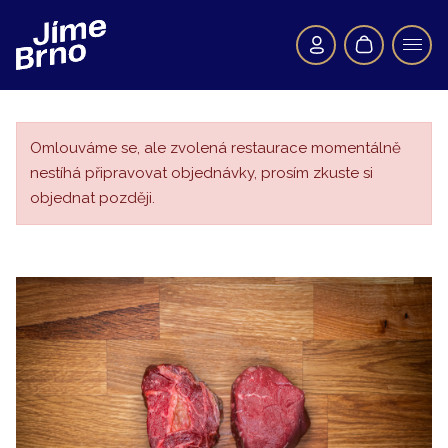
Omlouváme se, ale zvolená restaurace momentálně
nestíhá připravovat objednávky, prosím zkuste si
objednat později.