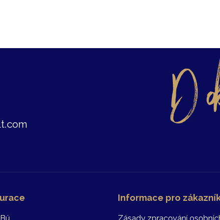
t.com
urace
Informace pro zákazní
 Bú
Zásady zpracování osobníc