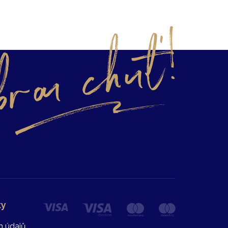
ky
h údajů