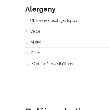
Alergeny
1
Obiloviny obsahující lepek
3
Vejce
7
Mléko
9
Celer
12
Oxid siřičitý a siřičitany