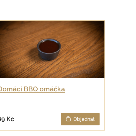
Domácí BBQ omáčka
69 Kč
Objednat