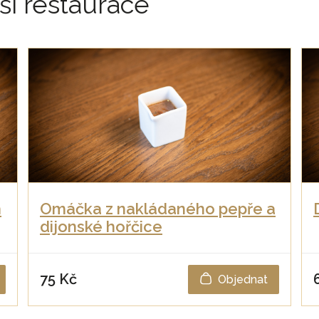
ší restaurace
m
Omáčka z nakládaného pepře a
dijonské hořčice
75 Kč
Objednat