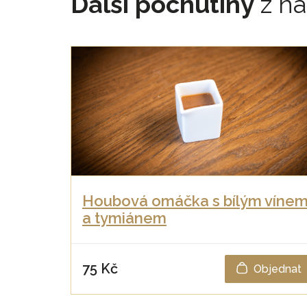
Další pochutiny
z na
Houbová omáčka s bílým víne
a tymiánem
75 Kč
Objednat