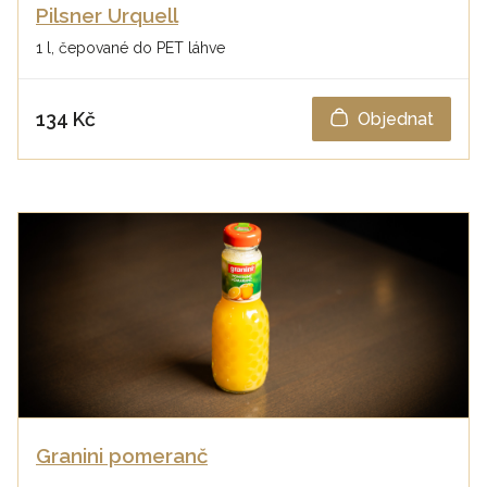
Pilsner Urquell
1 l, čepované do PET láhve
134 Kč
Objednat
Granini pomeranč