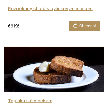
Rozpékaný chléb s bylinkovým máslem
66 Kč
Objednat
Topinka s česnekem