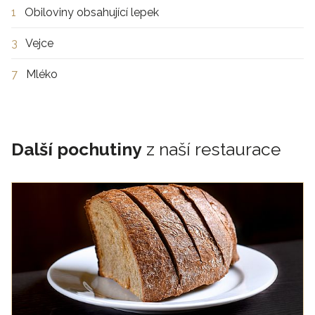
1
Obiloviny obsahující lepek
3
Vejce
7
Mléko
Další pochutiny
z naší restaurace