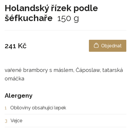
Holandský řízek podle
šéfkuchaře
150 g
241 Kč
Objednat
vařené brambory s máslem, Čáposlaw, tatarská
omáčka
Alergeny
1
Obiloviny obsahující lepek
3
Vejce