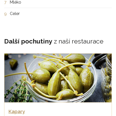
7
Mléko
9
Celer
Další pochutiny
z naší restaurace
Kapary