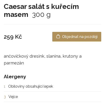
Caesar salát s kuřecím
masem
300 g
259 Kč
Objednat na později
ančovičkový dresink, slanina, krutony a
parmezán
Alergeny
1
Obiloviny obsahující lepek
3
Vejce