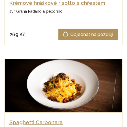
Krémové hráškové risotto s chřestem
sýr Grana Padano a pecorino
269 Kč
Objednat na později
Spaghetti Carbonara