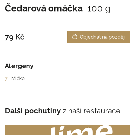
Čedarová omáčka
100 g
79 Kč
Objednat na později
Alergeny
7
Mléko
Další pochutiny
z naší restaurace