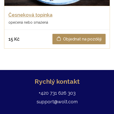
Česneková topinka
opečená nebo smažená
15 Kč
Objednat na později
Rychlý kontakt
+420 731 626 303
support@wolt.com