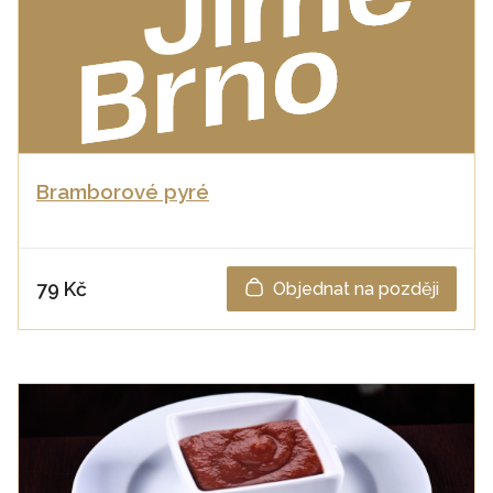
Bramborové pyré
79 Kč
Objednat na později