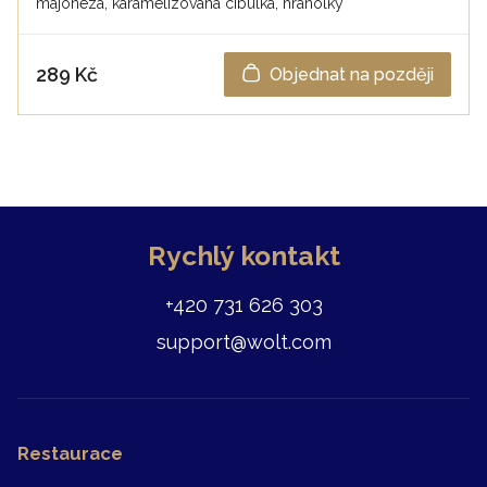
majonéza, karamelizovaná cibulka, hranolky
289 Kč
Objednat na později
Rychlý kontakt
+420 731 626 303
support@wolt.com
Restaurace