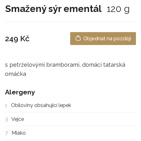
Smažený sýr ementál
120 g
249 Kč
Objednat na později
s petrželovými bramborami, domácí tatarská
omáčka
Alergeny
1
Obiloviny obsahující lepek
3
Vejce
7
Mléko