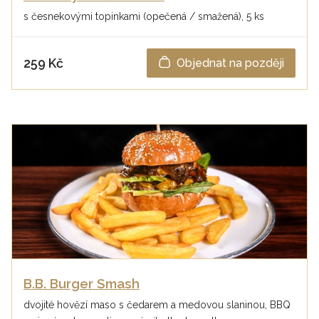
s česnekovými topinkami (opečená / smažená), 5 ks
259 Kč
Objednat na později
B.B. Burger Smash
dvojité hovězí maso s čedarem a medovou slaninou, BBQ