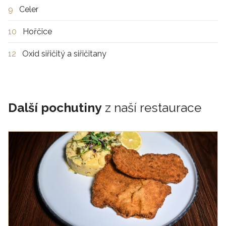
9
Celer
10
Hořčice
12
Oxid siřičitý a siřičitany
Další pochutiny
z naší restaurace