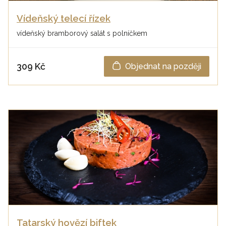
Vídeňský telecí řízek
vídeňský bramborový salát s polníčkem
309 Kč
Objednat na později
Tatarský hovězí biftek