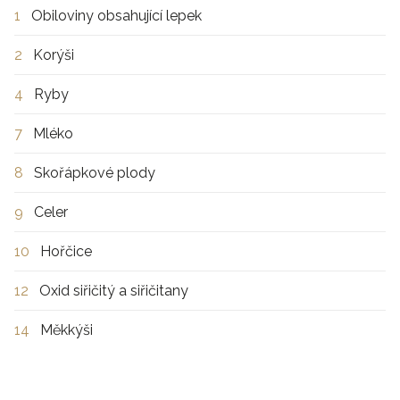
1
Obiloviny obsahující lepek
2
Korýši
4
Ryby
7
Mléko
8
Skořápkové plody
9
Celer
10
Hořčice
12
Oxid siřičitý a siřičitany
14
Měkkýši