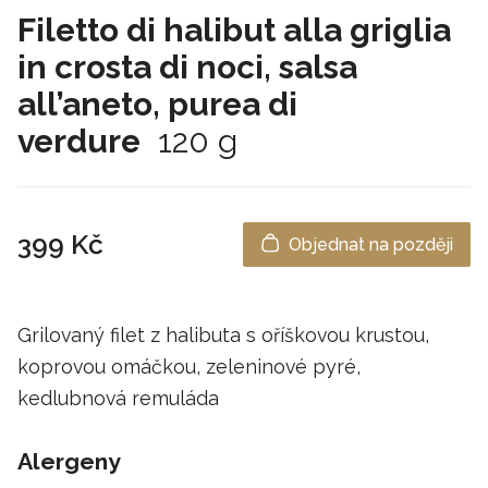
Filetto di halibut alla griglia
in crosta di noci, salsa
all’aneto, purea di
verdure
120 g
399 Kč
Objednat na později
Grilovaný filet z halibuta s oříškovou krustou,
koprovou omáčkou, zeleninové pyré,
kedlubnová remuláda
Alergeny