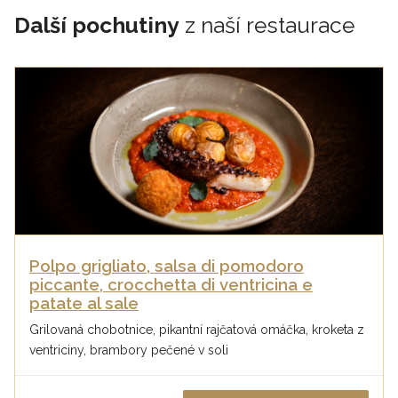
Další pochutiny
z naší restaurace
Polpo grigliato, salsa di pomodoro
piccante, crocchetta di ventricina e
patate al sale
Grilovaná chobotnice, pikantní rajčatová omáčka, kroketa z
ventriciny, brambory pečené v soli