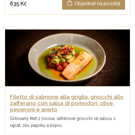
635 Kč
Objednat na později
Filetto di salmone alla griglia, gnocchi allo
zafferano con salsa di pomodori, olive,
peperoni e aneto
Grilovaný filet z lososa, šafránové gnocchi se salsou z
rajčat, oliv, papriky a kopru