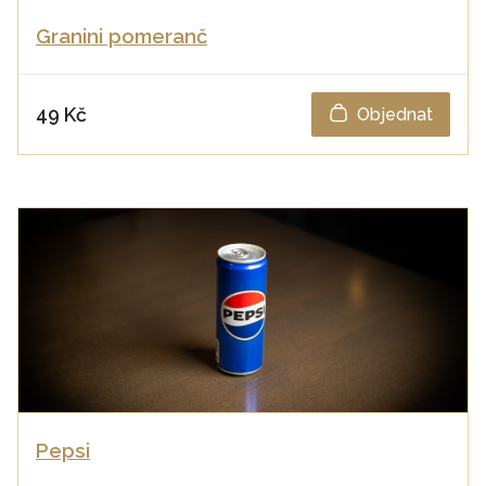
Granini pomeranč
49 Kč
Objednat
Pepsi