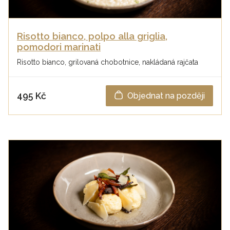
Risotto bianco, polpo alla griglia,
pomodori marinati
Risotto bianco, grilovaná chobotnice, nakládaná rajčata
495 Kč
Objednat na později