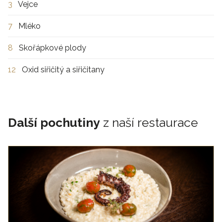
3
Vejce
7
Mléko
8
Skořápkové plody
12
Oxid siřičitý a siřičitany
Další pochutiny
z naší restaurace