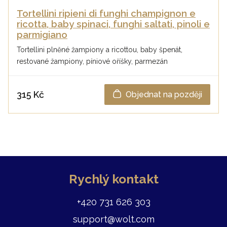
Tortellini ripieni di funghi champignon e
ricotta, baby spinaci, funghi saltati, pinoli e
parmigiano
Tortellini plněné žampiony a ricottou, baby špenát,
restované žampiony, píniové oříšky, parmezán
315 Kč
Objednat na později
Rychlý kontakt
+420 731 626 303
support@wolt.com