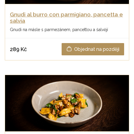
Gnudi al burro con parmigiano, pancetta e
salvia
Gnudi na másle s parmezánem, pancettou a šalvějí
289 Kč
Objednat na později