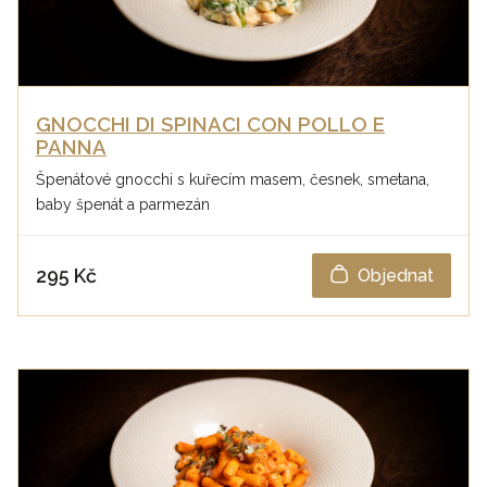
GNOCCHI DI SPINACI CON POLLO E
PANNA
Špenátové gnocchi s kuřecím masem, česnek, smetana,
baby špenát a parmezán
295 Kč
Objednat