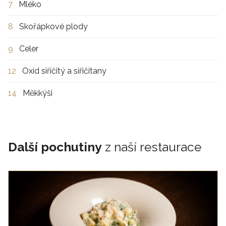
7
Mléko
8
Skořápkové plody
9
Celer
12
Oxid siřičitý a siřičitany
14
Měkkýši
Další pochutiny
z naší restaurace