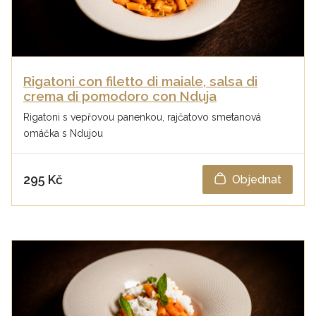
Rigatoni con filetto di maiale, salsa di
crema di pomodoro con Nduja
Rigatoni s vepřovou panenkou, rajčatovo smetanová
omáčka s Ndujou
295 Kč
Objednat