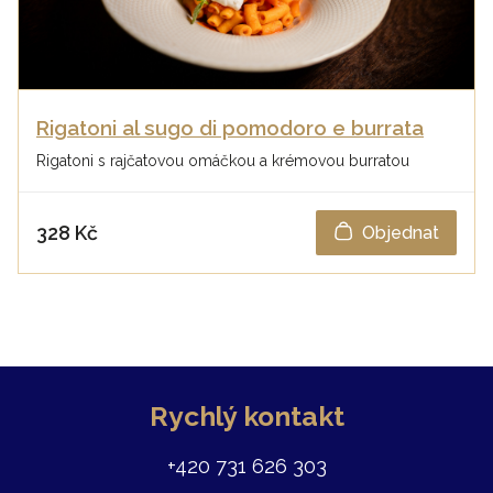
Rigatoni al sugo di pomodoro e burrata
Rigatoni s rajčatovou omáčkou a krémovou burratou
328 Kč
Objednat
Rychlý kontakt
+420 731 626 303