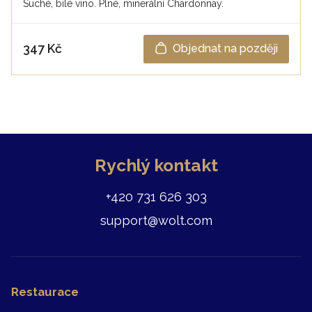
Suché, bílé víno. Plné, minerální Chardonnay.
347 Kč
Objednat na později
Rychlý kontakt
+420 731 626 303
support@wolt.com
Restaurace