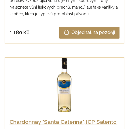
odlesky. Okouzlující vůně s jemnými kouřovými tóny.
Naleznete vůni lískových ořechů, mandlí, ale také vanilky a
skořice, která je typická pro oblast původu.
1 180 Kč
Objednat na později
Chardonnay "Santa Caterina", IGP Salento