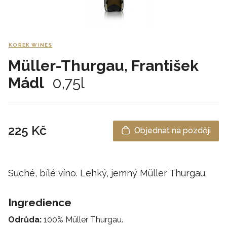
KOREK WINES
Müller-Thurgau, František
Mádl
0,75l
225 Kč
Objednat na později
Suché, bílé víno. Lehký, jemný Müller Thurgau.
Ingredience
Odrůda:
100% Müller Thurgau.