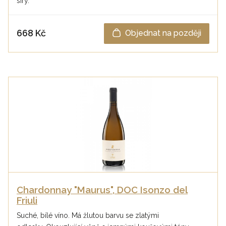
síry.
668 Kč
Objednat na později
Chardonnay "Maurus", DOC Isonzo del
Friuli
Suché, bílé víno. Má žlutou barvu se zlatými