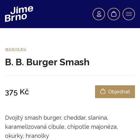
MONTE BÚ
B. B. Burger Smash
375 Kč
Objednat
Dvojitý smash burger, cheddar, slanina,
karamelizovaná cibule, chipotle majonéza,
okurky, hranolky