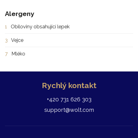
Alergeny
1
Obiloviny obsahující lepek
3
Vejce
7
Mléko
Rychlý kontakt
+420 731 626 303
support@wolt.com