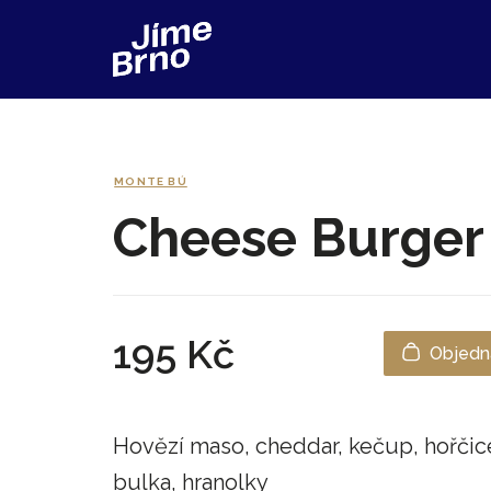
MONTE BÚ
Cheese Burger
195 Kč
Objedna
Hovězí maso, cheddar, kečup, hořčic
bulka, hranolky