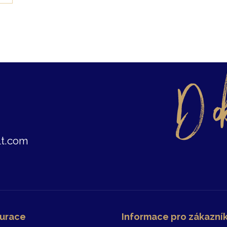
t.com
urace
Informace pro zákazní