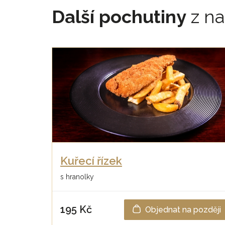
Další pochutiny
z na
Kuřecí řízek
s hranolky
195 Kč
Objednat na později