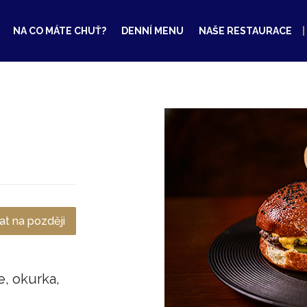
NA CO MÁTE CHUŤ?
DENNÍ MENU
NAŠE RESTAURACE
t na později
e, okurka,