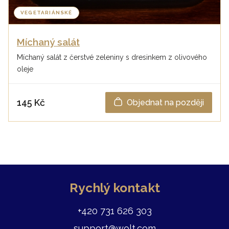
VEGETARIÁNSKÉ
Míchaný salát
Míchaný salát z čerstvé zeleniny s dresinkem z olivového
oleje
145 Kč
Objednat na později
Rychlý kontakt
+420 731 626 303
support@wolt.com