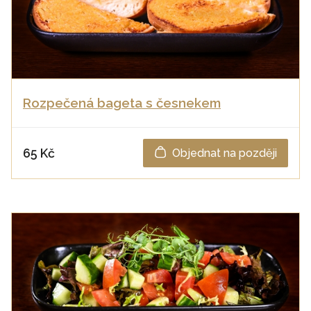
Rozpečená bageta s česnekem
65 Kč
Objednat na později