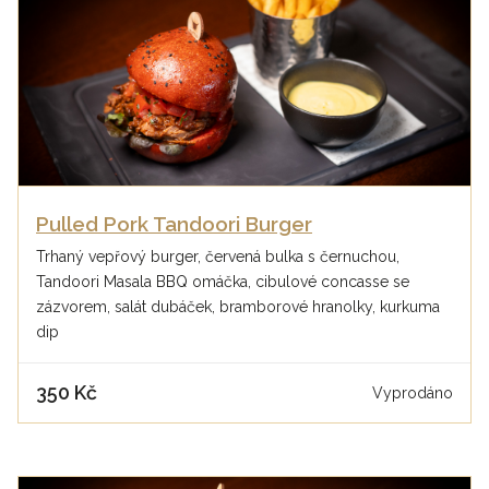
Pulled Pork Tandoori Burger
Trhaný vepřový burger, červená bulka s černuchou,
Tandoori Masala BBQ omáčka, cibulové concasse se
zázvorem, salát dubáček, bramborové hranolky, kurkuma
dip
350 Kč
Vyprodáno