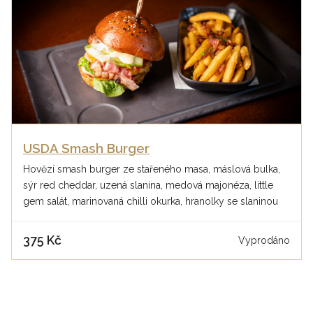
USDA Smash Burger
Hovězí smash burger ze stařeného masa, máslová bulka,
sýr red cheddar, uzená slanina, medová majonéza, little
gem salát, marinovaná chilli okurka, hranolky se slaninou
375 Kč
Vyprodáno