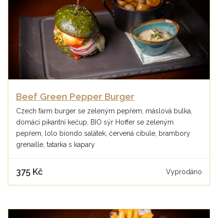
Beef Green Pepper Burger
Czech farm burger se zeleným pepřem, máslová bulka,
domácí pikantní kečup, BIO sýr Hoffer se zeleným
pepřem, lolo biondo salátek, červená cibule, brambory
grenaille, tatarka s kapary
375 Kč
Vyprodáno