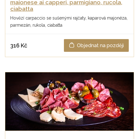
maionese ai capperi, parmigiano, rucola,
ciabatta
Hovězí carpaccio se sušenými rajčaty, kaparová majonéza,
parmezán, rukola, ciabatta
316 Kč
Objednat na později