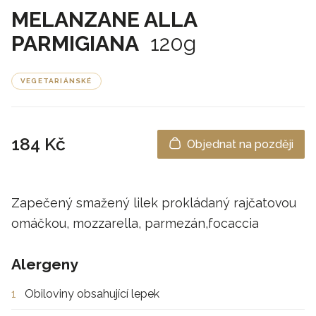
MELANZANE ALLA
PARMIGIANA
120g
VEGETARIÁNSKÉ
184 Kč
Objednat na později
Zapečený smažený lilek prokládaný rajčatovou
omáčkou, mozzarella, parmezán,focaccia
Alergeny
1
Obiloviny obsahující lepek