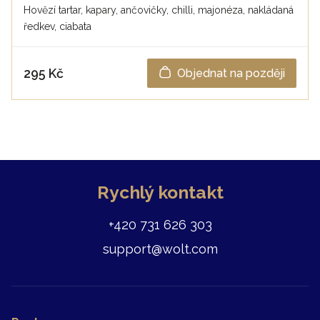
Hovězí tartar, kapary, ančovičky, chilli, majonéza, nakládaná
ředkev, ciabata
295 Kč
Objednat na později
Rychlý kontakt
+420 731 626 303
support@wolt.com