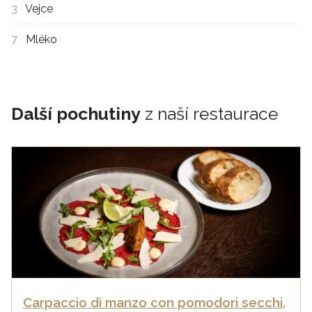
3
Vejce
7
Mléko
Další pochutiny
z naší restaurace
Carpaccio di manzo con pomodori secchi,