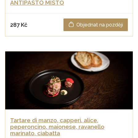
ANTIPASTO MISTO
287 Kč
Objednat na později
Tartare di manzo, capperi, alice,
peperoncino, maionese, ravanello
marinato, ciabatta