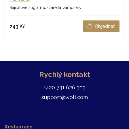
Rajčatové sugo, mozzarella, žampiony
243 Kč
Objednat
Rychlý kontakt
+420 731 626 303
support@wolt.com
Restaurace