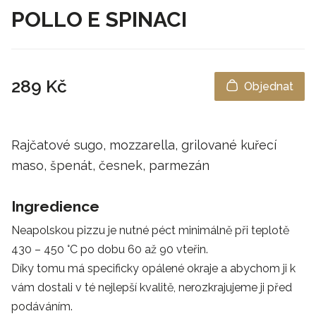
POLLO E SPINACI
289 Kč
Objednat
Rajčatové sugo, mozzarella, grilované kuřecí
maso, špenát, česnek, parmezán
Ingredience
Neapolskou pizzu je nutné péct minimálně při teplotě
430 – 450 °C po dobu 60 až 90 vteřin.
Díky tomu má specificky opálené okraje a abychom ji k
vám dostali v té nejlepší kvalitě, nerozkrajujeme ji před
podáváním.