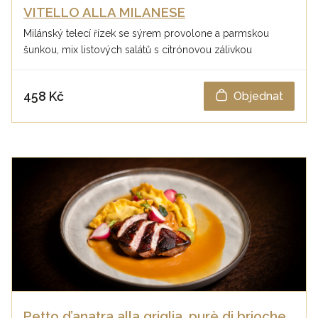
VITELLO ALLA MILANESE
Milánský telecí řízek se sýrem provolone a parmskou
šunkou, mix listových salátů s citrónovou zálivkou
458 Kč
Objednat
Petto d’anatra alla griglia, purè di brioche,