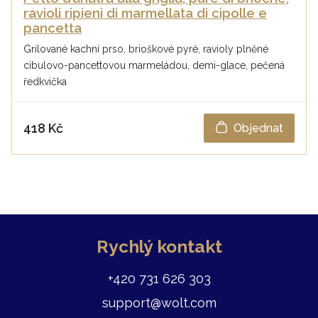
ravioli ripieni di marmellata di cipolle e
pancetta
Grilované kachní prso, brioškové pyré, ravioly plněné
cibulovo-pancettovou marmeládou, demi-glace, pečená
ředkvička
418 Kč
Objednat
Rychlý kontakt
+420 731 626 303
support@wolt.com