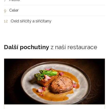
9
Celer
12
Oxid siřičitý a siřičitany
Další pochutiny
z naší restaurace