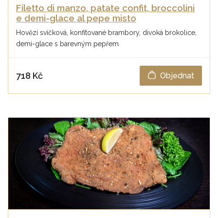
Filetto di manzo, patate confit, broccolini
e demi-glace al pepe misto
Hovězí svíčková, konfitované brambory, divoká brokolice,
demi-glace s barevným pepřem
718 Kč
Objednat