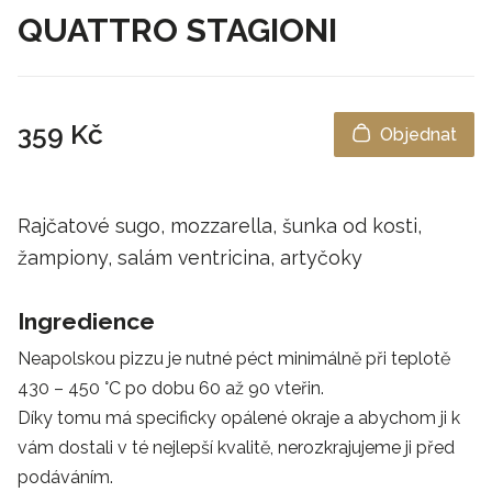
QUATTRO STAGIONI
359 Kč
Objednat
Rajčatové sugo, mozzarella, šunka od kosti,
žampiony, salám ventricina, artyčoky
Ingredience
Neapolskou pizzu je nutné péct minimálně při teplotě
430 – 450 °C po dobu 60 až 90 vteřin.
Díky tomu má specificky opálené okraje a abychom ji k
vám dostali v té nejlepší kvalitě, nerozkrajujeme ji před
podáváním.