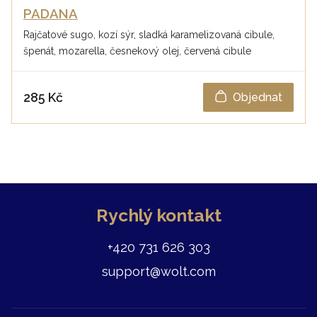
PADANA
Rajčatové sugo, kozí sýr, sladká karamelizovaná cibule,
špenát, mozarella, česnekový olej, červená cibule
285 Kč
Objednat
Rychlý kontakt
+420 731 626 303
support@wolt.com