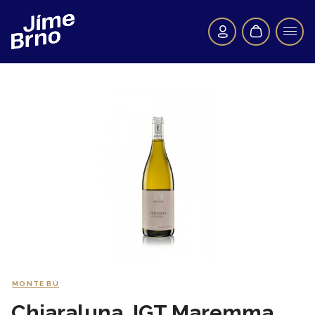
MONTE BÚ
Chiaraluna, IGT Maremma,