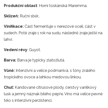
Produkční oblast
: Horní toskánská Maremma.
Sklizeň:
Ruční sběr
.
Vinifikace:
Část fermentuje v nerezové oceli, část v
sudech. Poté zraje 1 rok na sudu, následně zraje ještě na
lahvi.
Vedení révy
: Guyot.
Barva:
Barva je typicky zlatožlutá.
Vůně:
Intenzivní a velice podmanivá, s tóny zralého
tropického ovoce a lehkou medovou linkou.
Chuť:
Kandované citrusové plody, čerstvý vanilkový
lusk a jemný náznak bílého pepře. Víno má velice pevné
tělo s intenzivní perzistencí.